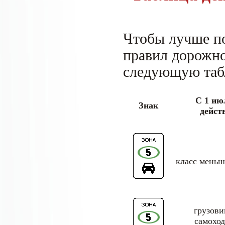
Чтобы лучше по
правил дорожно
следующую таб
С 1 ию
Знак
дейст
класс меньш
грузови
самохо