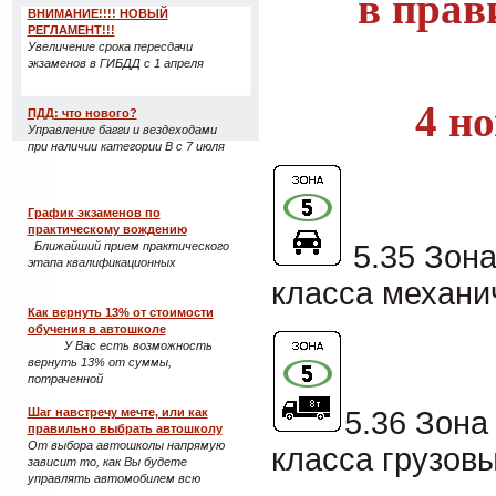
в прав
ВНИМАНИЕ!!!! НОВЫЙ
РЕГЛАМЕНТ!!!
Увеличение срока пересдачи
экзаменов в ГИБДД с 1 апреля
4 н
ПДД: что нового?
Управление багги и вездеходами
при наличии категории B с 7 июля
График экзаменов по
практическому вождению
5.35 Зона
Ближайший прием практического
этапа квалификационных
класса механи
Как вернуть 13% от стоимости
обучения в автошколе
У Вас есть возможность
вернуть 13% от суммы,
потраченной
5.36 Зона
Шаг навстречу мечте, или как
правильно выбрать автошколу
От выбора автошколы напрямую
класса грузов
зависит то, как Вы будете
управлять автомобилем всю
оставшуюся