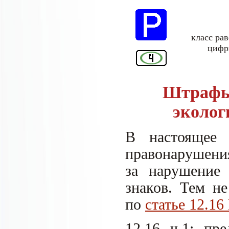
класс ра
цифр
Штрафы 
эколог
В настоящее 
правонарушени
за нарушение 
знаков. Тем н
по
статье 12.1
12.16 ч.1: пр